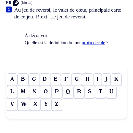
FR
[kinɔla]
Au jeu de reversi, le valet de cœur, principale carte
1
de ce jeu.
P. ext.
Le jeu de reversi.
À découvrir
Quelle est la définition du mot
protococcale
?
A
B
C
D
E
F
G
H
I
J
K
L
M
N
O
P
Q
R
S
T
U
V
W
X
Y
Z