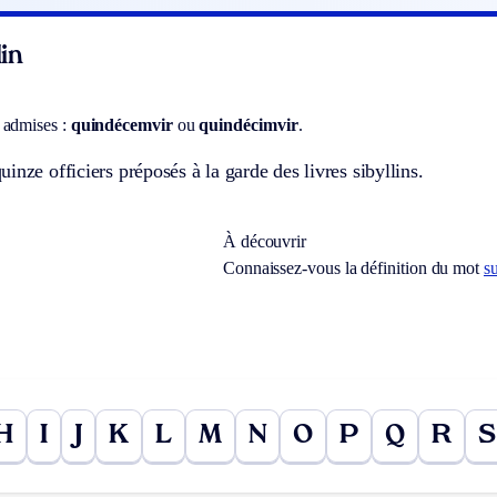
in
 admises :
quindécemvir
ou
quindécimvir
.
inze officiers préposés à la garde des livres sibyllins.
À découvrir
Connaissez-vous la définition du mot
s
H
I
J
K
L
M
N
O
P
Q
R
S