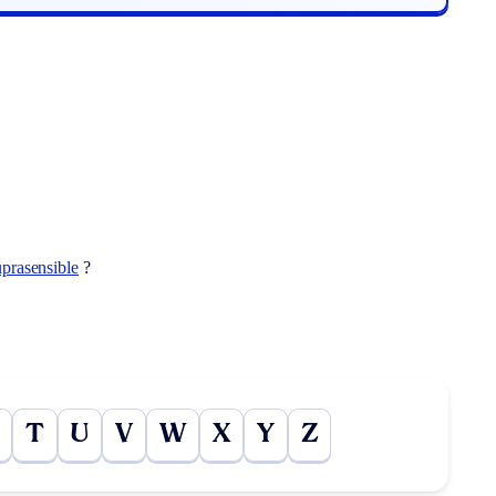
uprasensible
?
T
U
V
W
X
Y
Z