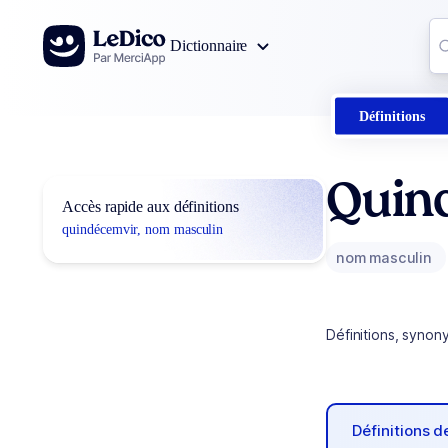
Aller au contenu
Co
Dictionnaire
0
r
Définitions
Quin
Accès rapide aux définitions
quindécemvir, nom masculin
nom masculin
Définitions, synon
Définitions 