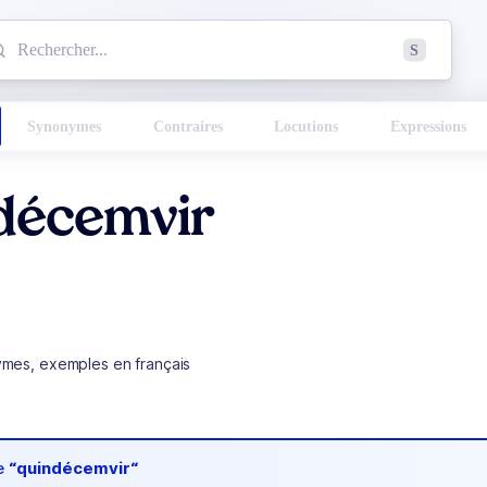
mmencez à chercher un mot dans le dictionnaire :
S
esults found.
Synonymes
Contraires
Locutions
Expressions
décemvir
ymes, exemples en français
de
“quindécemvir“