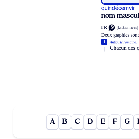
quindécemvir
nom mascul
FR
[kɛ̃desɛmviʀ]
Deux graphies sont
1
Antiquité romaine.
Chacun des qu
A
B
C
D
E
F
G