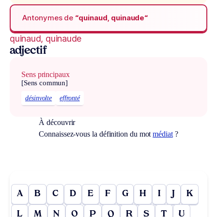
Antonymes de
“quinaud, quinaude“
quinaud, quinaude
adjectif
Sens principaux
[Sens commun]
désinvolte
effronté
À découvrir
Connaissez-vous la définition du mot
médiat
?
A
B
C
D
E
F
G
H
I
J
K
L
M
N
O
P
Q
R
S
T
U