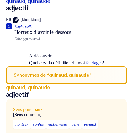
quinaud, quinaude
adjectif
FR
[kino, kinod]
1
Emploi vieilli.
Honteux d’avoir le dessous.
Faire qqn quinaud.
À découvrir
Quelle est la définition du mot
fendage
?
Synonymes de
“quinaud, quinaude“
quinaud, quinaude
adjectif
Sens principaux
[Sens commun]
honteux
confus
embarrassé
gêné
penaud