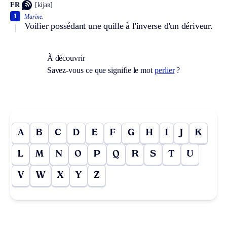
FR
[kijaʀ]
1
Marine.
Voilier possédant une quille à l'inverse d'un dériveur.
À découvrir
Savez-vous ce que signifie le mot
perlier
?
A
B
C
D
E
F
G
H
I
J
K
L
M
N
O
P
Q
R
S
T
U
V
W
X
Y
Z