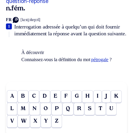
question-réponse
n.fém.
FR
[kɛstjɔ̃ʀepɔ̃s]
Interrogation adressée à quelqu’un qui doit fournir
1
immédiatement la réponse avant la question suivante.
À découvrir
Connaissez-vous la définition du mot
pétrogale
?
A
B
C
D
E
F
G
H
I
J
K
L
M
N
O
P
Q
R
S
T
U
V
W
X
Y
Z