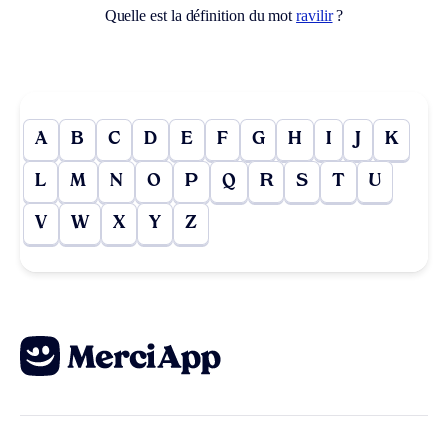
Quelle est la définition du mot
ravilir
?
A
B
C
D
E
F
G
H
I
J
K
L
M
N
O
P
Q
R
S
T
U
V
W
X
Y
Z