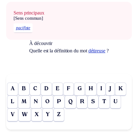
Sens principaux
[Sens commun]
pacifiste
À découvrir
Quelle est la définition du mot
détireuse
?
A
B
C
D
E
F
G
H
I
J
K
L
M
N
O
P
Q
R
S
T
U
V
W
X
Y
Z