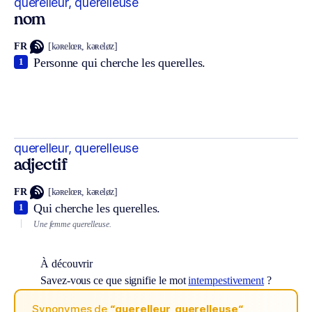
querelleur, querelleuse
nom
FR
[kəʀelœʀ, kəʀeløz]
Personne qui cherche les querelles.
1
querelleur, querelleuse
adjectif
FR
[kəʀelœʀ, kəʀeløz]
Qui cherche les querelles.
1
Une femme querelleuse.
À découvrir
Savez-vous ce que signifie le mot
intempestivement
?
Synonymes de
“querelleur, querelleuse“