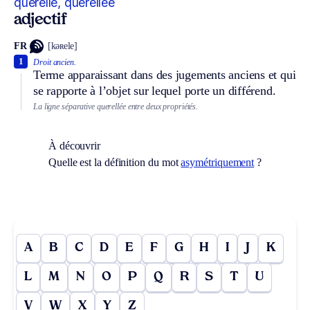
querellé, querellée
adjectif
FR
[kəʀele]
1
Droit ancien.
Terme apparaissant dans des jugements anciens et qui
se rapporte à l’objet sur lequel porte un différend.
La ligne séparative querellée entre deux propriétés.
À découvrir
Quelle est la définition du mot
asymétriquement
?
A
B
C
D
E
F
G
H
I
J
K
L
M
N
O
P
Q
R
S
T
U
V
W
X
Y
Z