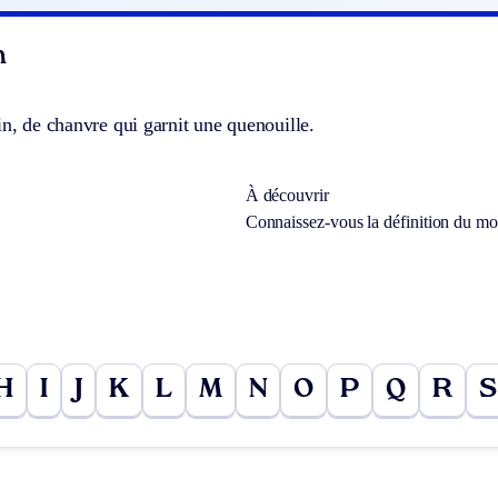
n
in, de chanvre qui garnit une quenouille.
À découvrir
Connaissez-vous la définition du m
H
I
J
K
L
M
N
O
P
Q
R
S