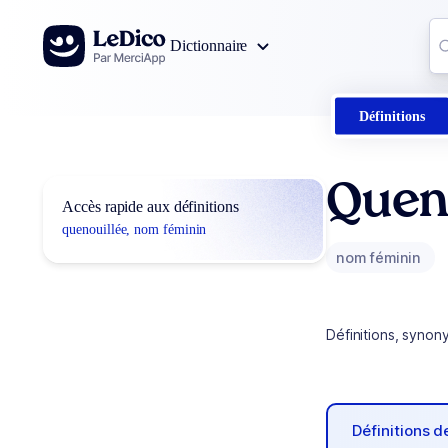
Aller au contenu
Co
Dictionnaire
0
r
Définitions
Quen
Accès rapide aux définitions
quenouillée, nom féminin
nom féminin
Définitions, synon
Définitions 