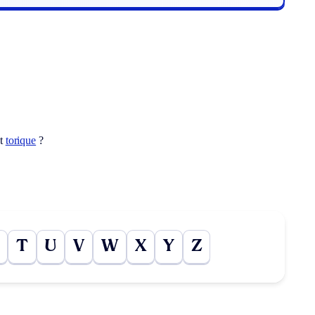
ot
torique
?
T
U
V
W
X
Y
Z