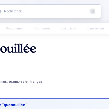
mmencez à chercher un mot dans le dictionnaire :
S
esults found.
Synonymes
Contraires
Locutions
Expressions
ouillée
ymes, exemples en français
de
“quenouillée“