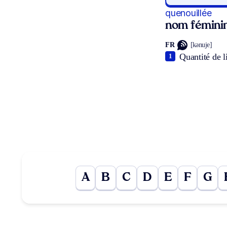
quenouillée
nom fémini
FR
[kənuje]
Quantité de l
1
A
B
C
D
E
F
G