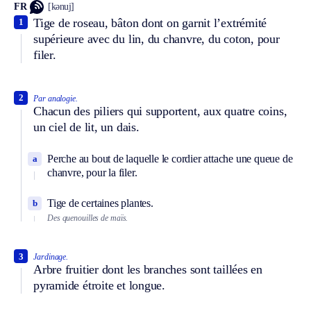
FR
[kənuj]
Tige de roseau, bâton dont on garnit l’extrémité
1
supérieure avec du lin, du chanvre, du coton, pour
filer.
2
Par analogie.
Chacun des piliers qui supportent, aux quatre coins,
un ciel de lit, un dais.
Perche au bout de laquelle le cordier attache une queue de
a
chanvre, pour la filer.
Tige de certaines plantes.
b
Des quenouilles de maïs.
3
Jardinage.
Arbre fruitier dont les branches sont taillées en
pyramide étroite et longue.