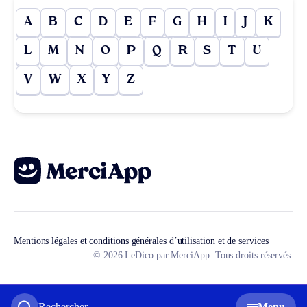
A
B
C
D
E
F
G
H
I
J
K
L
M
N
O
P
Q
R
S
T
U
V
W
X
Y
Z
Mentions légales et conditions générales d’utilisation et de services
© 2026 LeDico par MerciApp. Tous droits réservés.
Rechercher
Menu