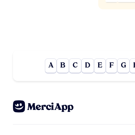
A
B
C
D
E
F
G