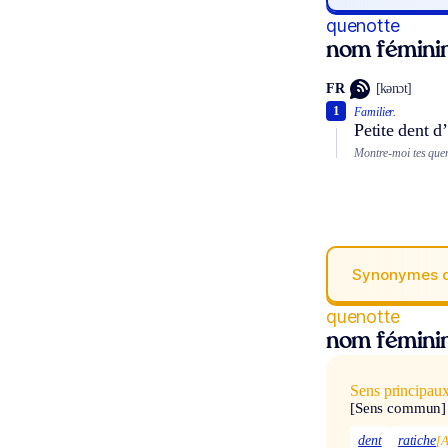
quenotte
nom fémini
FR
[kənɔt]
1
Familier.
Petite dent d
Montre-moi tes quen
Synonymes 
quenotte
nom fémini
Sens principau
[Sens commun]
dent
ratiche
[A