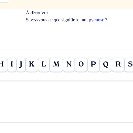
À découvrir
Savez-vous ce que signifie le mot
pycnose
?
H
I
J
K
L
M
N
O
P
Q
R
S