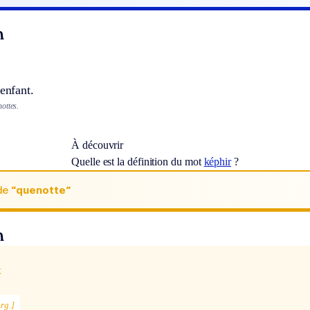
n
’enfant.
ottes.
À découvrir
Quelle est la définition du mot
képhir
?
de
“quenotte“
n
x
rg.]