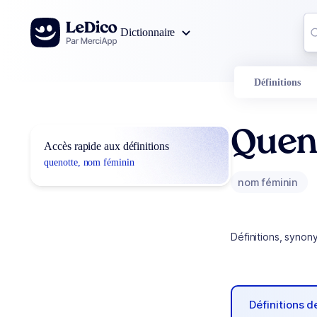
Aller au contenu
Co
Dictionnaire
0
r
Définitions
Quen
Accès rapide aux définitions
quenotte, nom féminin
nom féminin
Définitions, synon
Définitions 