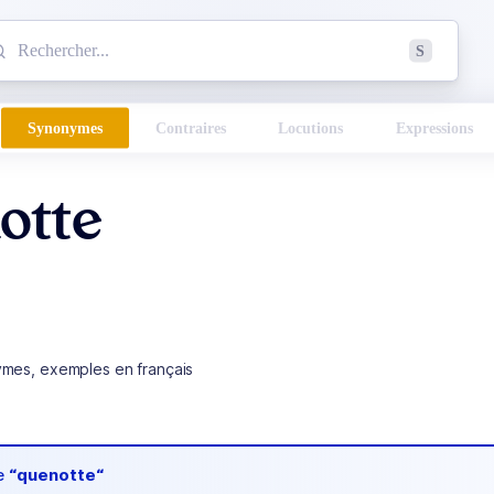
mmencez à chercher un mot dans le dictionnaire :
S
esults found.
Synonymes
Contraires
Locutions
Expressions
otte
ymes, exemples en français
de
“quenotte“