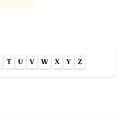
T
U
V
W
X
Y
Z