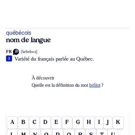
québécois
nom de langue
FR
[kebekwa]
Variété du français parlée au Québec.
1
À découvrir
Quelle est la définition du mot
brûlot
?
A
B
C
D
E
F
G
H
I
J
K