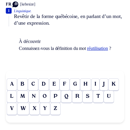
FR
[kebesize]
1
Linguistique.
Revêtir de la forme québécoise, en parlant d’un mot,
d’une expression.
À découvrir
Connaissez-vous la définition du mot
réutilisation
?
A
B
C
D
E
F
G
H
I
J
K
L
M
N
O
P
Q
R
S
T
U
V
W
X
Y
Z