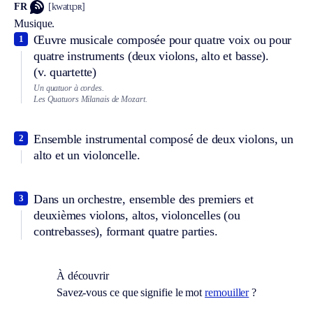
FR
[kwatɥɔʀ]
Musique.
Œuvre musicale composée pour quatre voix ou pour
1
quatre instruments (deux violons, alto et basse).
(v. quartette)
Un quatuor à cordes.
Les Quatuors Milanais de Mozart.
Ensemble instrumental composé de deux violons, un
2
alto et un violoncelle.
Dans un orchestre, ensemble des premiers et
3
deuxièmes violons, altos, violoncelles (ou
contrebasses), formant quatre parties.
À découvrir
Savez-vous ce que signifie le mot
remouiller
?