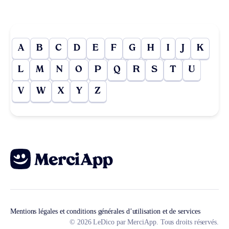
A
B
C
D
E
F
G
H
I
J
K
L
M
N
O
P
Q
R
S
T
U
V
W
X
Y
Z
Mentions légales et conditions générales d’utilisation et de services
© 2026 LeDico par MerciApp. Tous droits réservés.