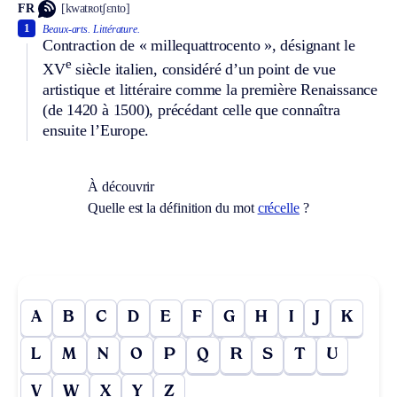
FR
[kwatʀotʃɛnto]
1
Beaux-arts.
Littérature.
Contraction de « millequattrocento », désignant le
e
XV
siècle italien, considéré d’un point de vue
artistique et littéraire comme la première Renaissance
(de 1420 à 1500), précédant celle que connaîtra
ensuite l’Europe.
À découvrir
Quelle est la définition du mot
crécelle
?
A
B
C
D
E
F
G
H
I
J
K
L
M
N
O
P
Q
R
S
T
U
V
W
X
Y
Z