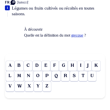
FR
[katsɛzɔ̃]
Légumes ou fruits cultivés ou récoltés en toutes
1
saisons.
À découvrir
Quelle est la définition du mot
grecque
?
A
B
C
D
E
F
G
H
I
J
K
L
M
N
O
P
Q
R
S
T
U
V
W
X
Y
Z