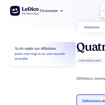
Aller au contenu
Co
Dictionnaire
0
r
Définitions
Quatr
Accès rapide aux définitions
quatre-cent-vingt-et-un, nom masculin
invariable
nom masculin
Définitions, synon
Définitions 