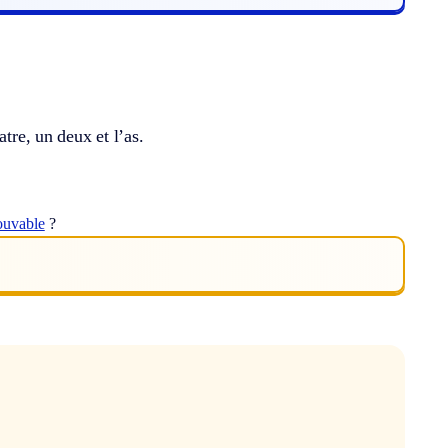
tre, un deux et l’as.
ouvable
?