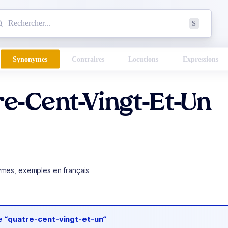
mmencez à chercher un mot dans le dictionnaire :
S
esults found.
Synonymes
Contraires
Locutions
Expressions
e-Cent-Vingt-Et-Un
ymes, exemples en français
de
“quatre-cent-vingt-et-un“