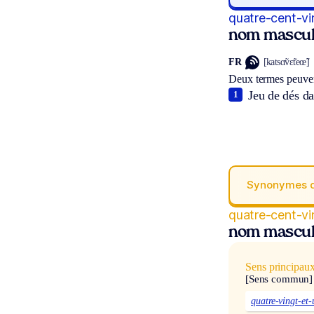
quatre-cent-vi
nom masculi
FR
[katsɑ̃vɛ̃teœ̃]
Deux termes peuven
Jeu de dés da
1
Synonymes 
quatre-cent-vi
nom masculi
Sens principau
[Sens commun]
quatre-vingt-et-