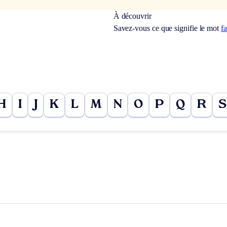
À découvrir
Savez-vous ce que signifie le mot
f
H
I
J
K
L
M
N
O
P
Q
R
S