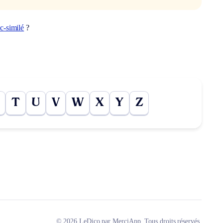
ac-similé
?
T
U
V
W
X
Y
Z
© 2026 LeDico par MerciApp. Tous droits réservés.