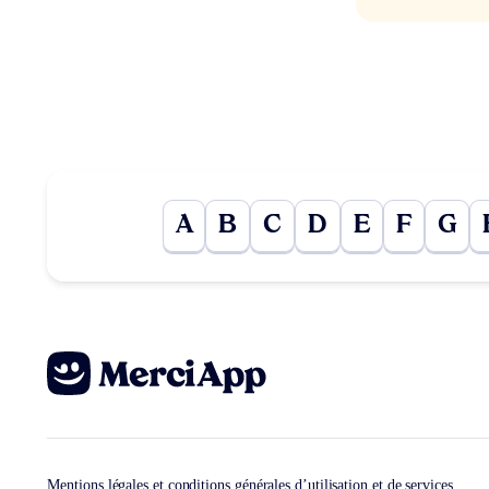
A
B
C
D
E
F
G
Mentions légales et conditions générales d’utilisation et de services