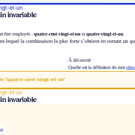
ngt-et-un
n invariable
t être employés :
quatre-cent-vingt-et-un
et
quatre-vingt-et-un
.
ns lequel la combinaison la plus forte s’obtient en sortant un qua
À découvrir
Quelle est la définition du mot
répr
de
“quatre-cent-vingt-et-un“
ngt-et-un
n invariable
x
un