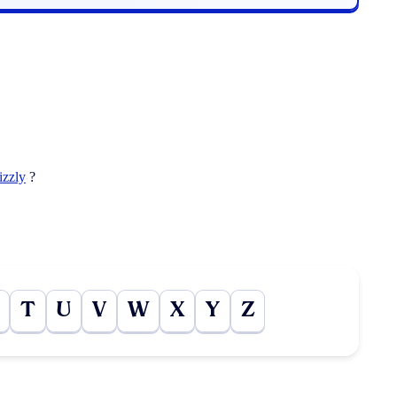
izzly
?
T
U
V
W
X
Y
Z