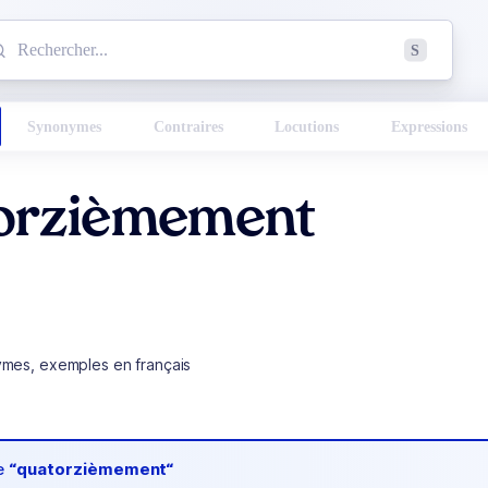
mmencez à chercher un mot dans le dictionnaire :
S
esults found.
Synonymes
Contraires
Locutions
Expressions
orzièmement
ymes, exemples en français
de
“quatorzièmement“