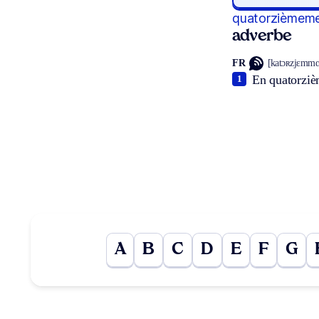
quatorzièmem
adverbe
FR
[katɔʀzjɛmmɑ
En quatorziè
1
A
B
C
D
E
F
G