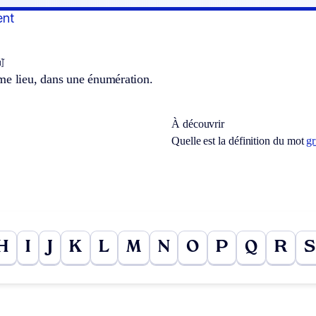
ent
̃]
me lieu, dans une énumération.
À découvrir
Quelle est la définition du mot
gr
H
I
J
K
L
M
N
O
P
Q
R
S