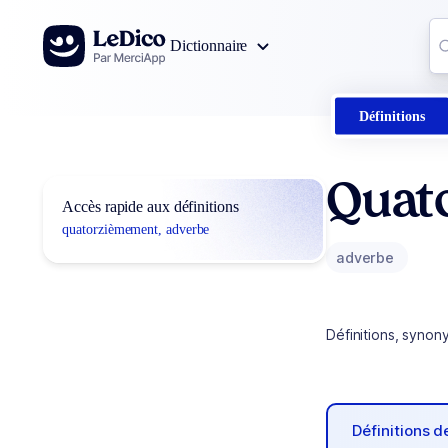
Aller au contenu
Co
Dictionnaire
0
r
Définitions
Quat
Accès rapide aux définitions
quatorzièmement, adverbe
adverbe
Définitions, synon
Définitions 