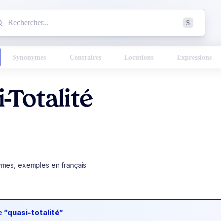
mmencez à chercher un mot dans le dictionnaire :
S
esults found.
Synonymes
Contraires
Locutions
Expressions
-Totalité
ymes, exemples en français
de
“quasi-totalité“