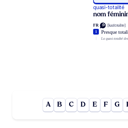
quasi-totalité
nom fémini
FR
[kazitɔtalite]
Presque totali
1
La quasi-totalité de
A
B
C
D
E
F
G