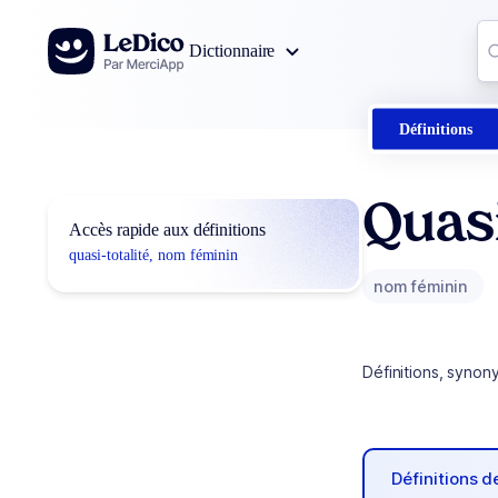
Aller au contenu
Co
Dictionnaire
0
r
Définitions
Quasi
Accès rapide aux définitions
quasi-totalité, nom féminin
nom féminin
Définitions, synon
Définitions 