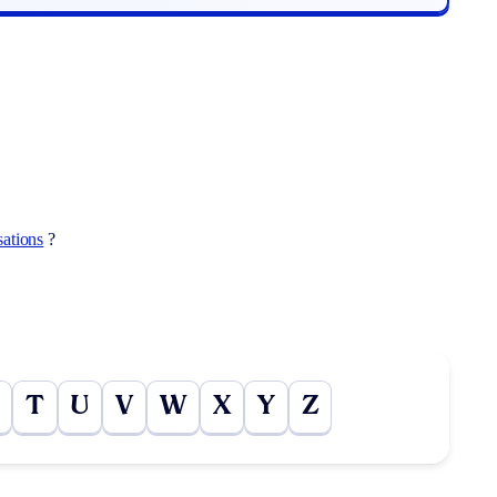
sations
?
T
U
V
W
X
Y
Z