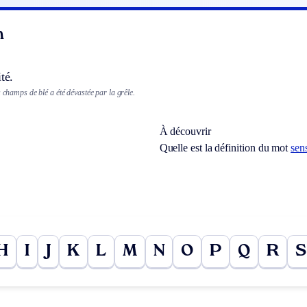
n
té.
s champs de blé a été dévastée par la grêle.
À découvrir
Quelle est la définition du mot
sen
H
I
J
K
L
M
N
O
P
Q
R
S