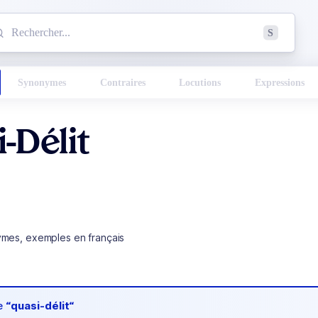
mmencez à chercher un mot dans le dictionnaire :
S
esults found.
Synonymes
Contraires
Locutions
Expressions
-Délit
ymes, exemples en français
de
“quasi-délit“