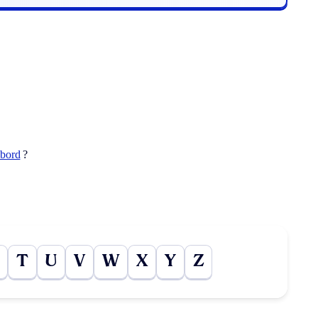
abord
?
T
U
V
W
X
Y
Z