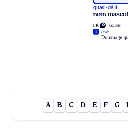
quasi-délit
nom mascul
FR
[kazideli]
1
Droit.
Dommage qu’o
A
B
C
D
E
F
G