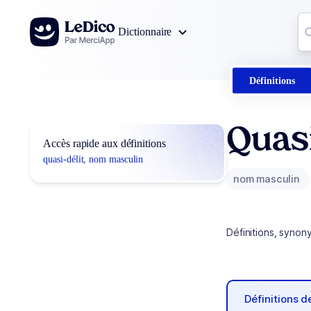
Aller au contenu
Co
Dictionnaire
0
r
Définitions
Quasi
Accès rapide aux définitions
quasi-délit, nom masculin
nom masculin
Définitions, synon
Définitions 