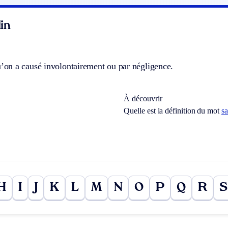
in
n a causé involontairement ou par négligence.
À découvrir
Quelle est la définition du mot
s
H
I
J
K
L
M
N
O
P
Q
R
S