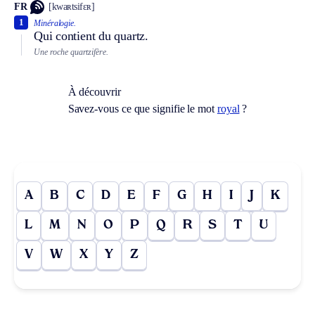
FR
[kwaʀtsifɛʀ]
1
Minéralogie.
Qui contient du quartz.
Une roche quartzifère.
À découvrir
Savez-vous ce que signifie le mot
royal
?
A
B
C
D
E
F
G
H
I
J
K
L
M
N
O
P
Q
R
S
T
U
V
W
X
Y
Z