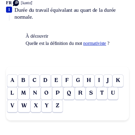
FR
[kaʀtɑ̃]
Durée du travail équivalant au quart de la durée
1
normale.
À découvrir
Quelle est la définition du mot
normativiste
?
A
B
C
D
E
F
G
H
I
J
K
L
M
N
O
P
Q
R
S
T
U
V
W
X
Y
Z