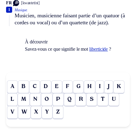
FR
[kwaʀtetist]
1
Musique.
Musicien, musicienne faisant partie d’un quatuor (à
cordes ou vocal) ou d’un quartette (de jazz).
À découvrir
Savez-vous ce que signifie le mot
liberticide
?
A
B
C
D
E
F
G
H
I
J
K
L
M
N
O
P
Q
R
S
T
U
V
W
X
Y
Z