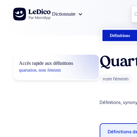
Aller au contenu
Co
Dictionnaire
0
r
Définitions
Quart
Accès rapide aux définitions
quartation, nom féminin
nom féminin
Définitions, synon
Définitions 