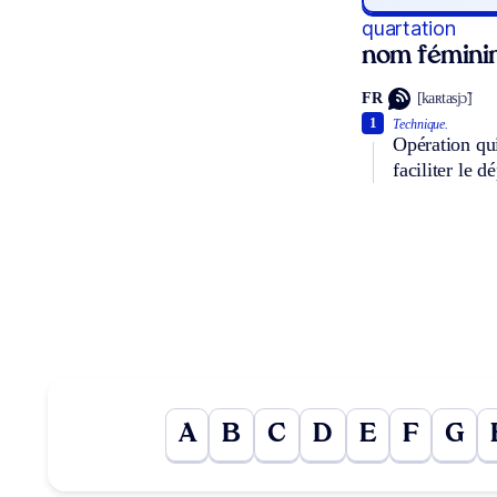
quartation
nom fémini
FR
[kaʀtasjɔ̃]
1
Technique.
Opération qui
faciliter le d
A
B
C
D
E
F
G