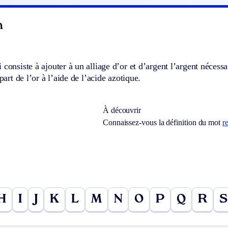
n
 consiste à ajouter à un alliage d’or et d’argent l’argent nécessai
épart de l’or à l’aide de l’acide azotique.
À découvrir
Connaissez-vous la définition du mot
r
H
I
J
K
L
M
N
O
P
Q
R
S