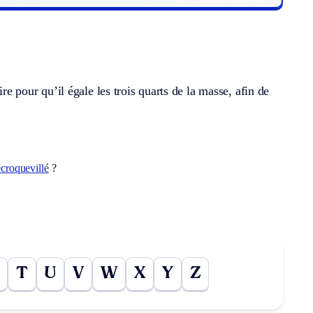
re pour qu’il égale les trois quarts de la masse, afin de
ecroquevillé
?
T
U
V
W
X
Y
Z