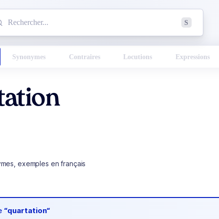
mmencez à chercher un mot dans le dictionnaire :
S
esults found.
Synonymes
Contraires
Locutions
Expressions
ation
ymes, exemples en français
de
“quartation“