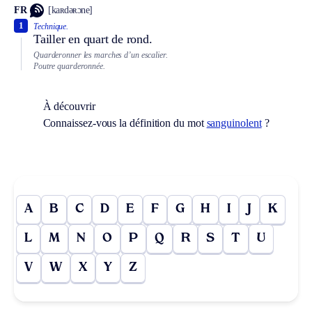
FR
[kaʀdəʀɔne]
1
Technique.
Tailler en quart de rond.
Quarderonner les marches d’un escalier.
Poutre quarderonnée.
À découvrir
Connaissez-vous la définition du mot
sanguinolent
?
A
B
C
D
E
F
G
H
I
J
K
L
M
N
O
P
Q
R
S
T
U
V
W
X
Y
Z