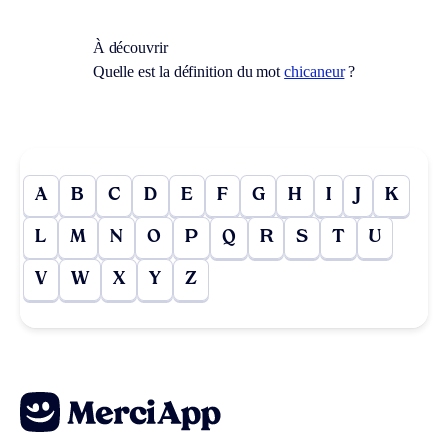
À découvrir
Quelle est la définition du mot
chicaneur
?
A
B
C
D
E
F
G
H
I
J
K
L
M
N
O
P
Q
R
S
T
U
V
W
X
Y
Z