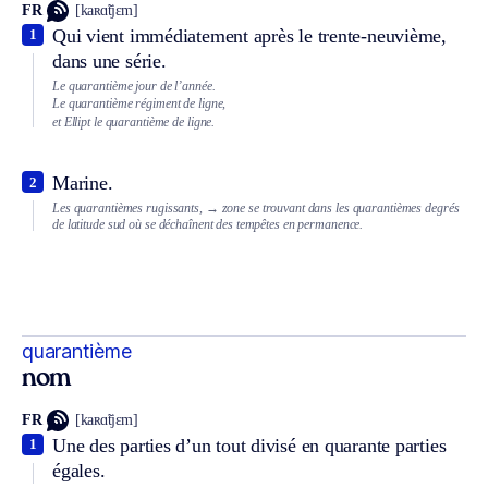
FR
[kaʀɑ̃tjɛm]
Qui vient immédiatement après le trente-neuvième,
1
dans une série.
Le quarantième jour de l’année.
Le quarantième régiment de ligne,
et
Ellipt
le quarantième de ligne.
Marine.
2
Les quarantièmes rugissants,
→ zone se trouvant dans les quarantièmes degrés
de latitude sud où se déchaînent des tempêtes en permanence.
quarantième
nom
FR
[kaʀɑ̃tjɛm]
Une des parties d’un tout divisé en quarante parties
1
égales.