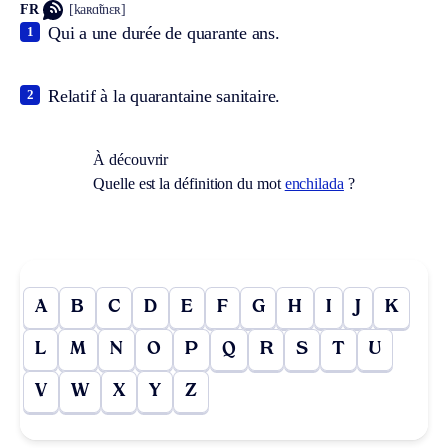
FR
[kaʀɑ̃tnɛʀ]
Qui a une durée de quarante ans.
1
Relatif à la quarantaine sanitaire.
2
À découvrir
Quelle est la définition du mot
enchilada
?
A
B
C
D
E
F
G
H
I
J
K
L
M
N
O
P
Q
R
S
T
U
V
W
X
Y
Z