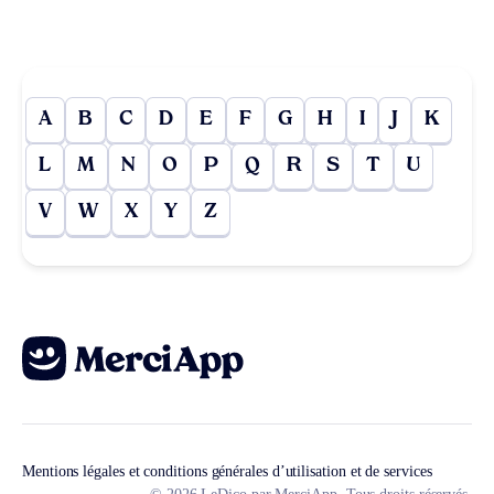
A
B
C
D
E
F
G
H
I
J
K
L
M
N
O
P
Q
R
S
T
U
V
W
X
Y
Z
Mentions légales et conditions générales d’utilisation et de services