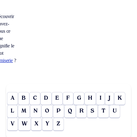
écouvrir
avez-
ous ce
ue
gnifie le
ot
miserie
?
A
B
C
D
E
F
G
H
I
J
K
L
M
N
O
P
Q
R
S
T
U
V
W
X
Y
Z