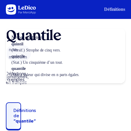
Aller au contenu
Définitions
Quantile
Ne pas confondre
quintil
nom
(Versif.) Strophe de cinq vers.
quintile
masculin
(Stat.) Un cinquième d’un tout.
quantile
Définitions,
(Stat.) Valeur qui divise en n parts égales.
synonymes,
exemples
en français
Définitions
de
“quantile“