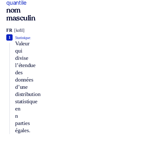
quantile
nom
masculin
FR
[kɑ̃til]
1
Statistique.
Valeur
qui
divise
l’étendue
des
données
d’une
distribution
statistique
en
n
parties
égales.