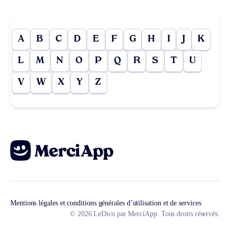
A
B
C
D
E
F
G
H
I
J
K
L
M
N
O
P
Q
R
S
T
U
V
W
X
Y
Z
Mentions légales et conditions générales d’utilisation et de services
© 2026 LeDico par MerciApp. Tous droits réservés.