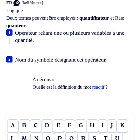
FR
[kɑ̃tifikatœʀ]
Logique.
Deux termes peuvent être employés :
quantificateur
et
Rare
quanteur
.
Opérateur reliant une ou plusieurs variables à une
1
quantité.
Nom du symbole désignant cet opérateur.
2
À découvrir
Quelle est la définition du mot
réactif
?
A
B
C
D
E
F
G
H
I
J
K
L
M
N
O
P
Q
R
S
T
U