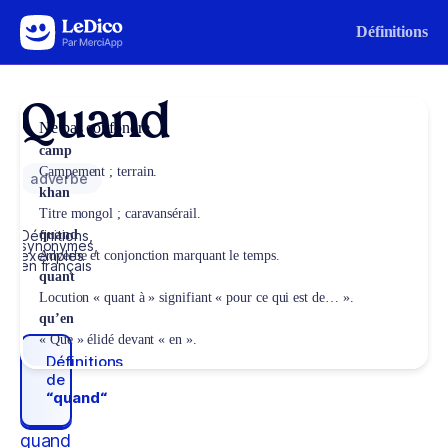
Aller au contenu
Définitions
Quand
Ne pas confondre
camp
Campement ; terrain.
adverbe
khan
Titre mongol ; caravansérail.
Définitions,
quand
synonymes,
exemples
Adverbe et conjonction marquant le temps.
en français
quant
Locution « quant à » signifiant « pour ce qui est de… ».
qu’en
« Que » élidé devant « en ».
Définitions
de
“quand“
quand