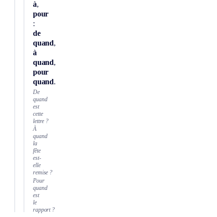
à
,
pour
:
de
quand
,
à
quand
,
pour
quand
.
De
quand
est
cette
lettre ?
À
quand
la
fête
est-
elle
remise ?
Pour
quand
est
le
rapport ?