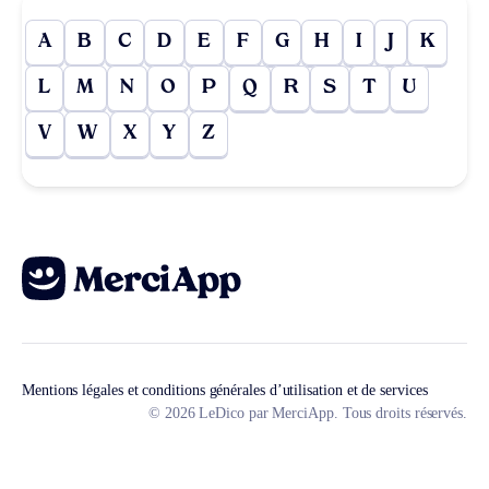
A
B
C
D
E
F
G
H
I
J
K
L
M
N
O
P
Q
R
S
T
U
V
W
X
Y
Z
Mentions légales et conditions générales d’utilisation et de services
© 2026 LeDico par MerciApp. Tous droits réservés.