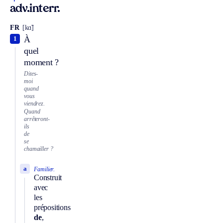
adv.interr.
FR
[kɑ̃]
À
1
quel
moment ?
Dites-
moi
quand
vous
viendrez.
Quand
arrêteront-
ils
de
se
chamailler ?
a
Familier.
Construit
avec
les
prépositions
de
,