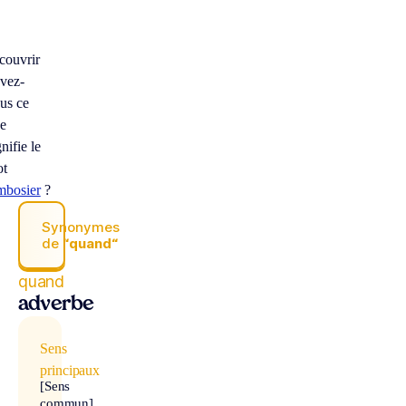
couvrir
vez-
us ce
e
gnifie le
ot
mbosier
?
Synonymes
de
“quand“
quand
adverbe
Sens
principaux
[Sens
commun]