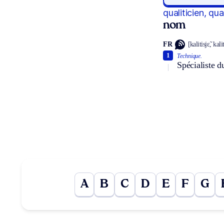
qualiticien, qua
nom
FR
[kalitisjɛ̃, kali
1
Technique.
Spécialiste d
A
B
C
D
E
F
G