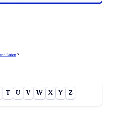
stridulation
?
T
U
V
W
X
Y
Z