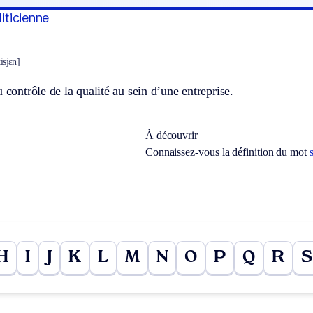
liticienne
tisjɛn]
u contrôle de la qualité au sein d’une entreprise.
À découvrir
Connaissez-vous la définition du mot
H
I
J
K
L
M
N
O
P
Q
R
S