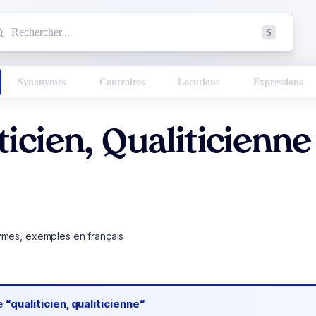
mmencez à chercher un mot dans le dictionnaire :
S
esults found.
Synonymes
Contraires
Locutions
Expressions
ticien, Qualiticienne
ymes, exemples en français
de
“qualiticien, qualiticienne“