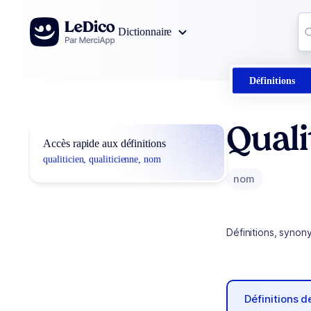
Aller au contenu
Co
Dictionnaire
0
r
Définitions
Quali
Accès rapide aux définitions
qualiticien, qualiticienne, nom
nom
Définitions, synon
Définitions 