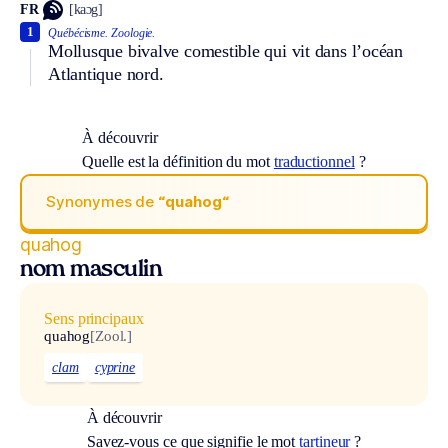
FR
[kaɔg]
1
Québécisme.
Zoologie.
Mollusque bivalve comestible qui vit dans l’océan
Atlantique nord.
À découvrir
Quelle est la définition du mot
traductionnel
?
Synonymes de
“quahog“
quahog
nom masculin
Sens principaux
quahog
[Zool.]
clam
cyprine
À découvrir
Savez-vous ce que signifie le mot
tartineur
?