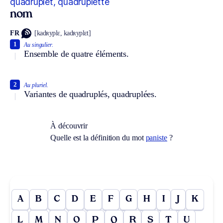
quadruplet, quadruplette
nom
FR
[kadʀyplɛ, kadʀyplɛt]
1
Au singulier.
Ensemble de quatre éléments.
2
Au pluriel.
Variantes de quadruplés, quadruplées.
À découvrir
Quelle est la définition du mot
paniste
?
A
B
C
D
E
F
G
H
I
J
K
L
M
N
O
P
Q
R
S
T
U