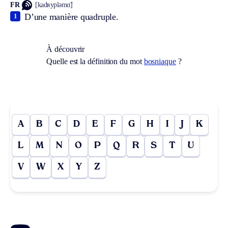
FR
[kadʀypləmɑ̃]
D’une manière quadruple.
1
À découvrir
Quelle est la définition du mot
bosniaque
?
A
B
C
D
E
F
G
H
I
J
K
L
M
N
O
P
Q
R
S
T
U
V
W
X
Y
Z