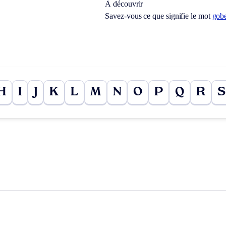
À découvrir
Savez-vous ce que signifie le mot
gob
H
I
J
K
L
M
N
O
P
Q
R
S