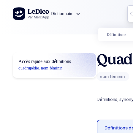
Aller au contenu
Co
Dictionnaire
0
r
Définitions
Quad
Accès rapide aux définitions
quadrupédie, nom féminin
nom féminin
Définitions, synon
Définitions 