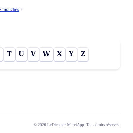
e-mouches
?
T
U
V
W
X
Y
Z
© 2026 LeDico par MerciApp. Tous droits réservés.