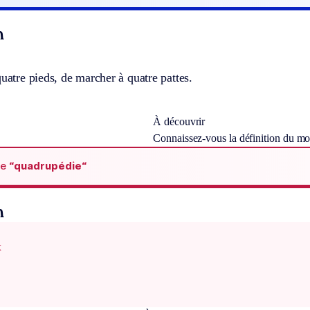
n
quatre pieds, de marcher à quatre pattes.
À découvrir
Connaissez-vous la définition du m
de
“quadrupédie“
n
x