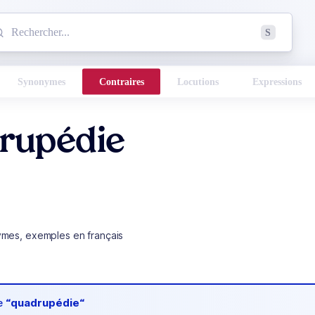
mmencez à chercher un mot dans le dictionnaire :
S
esults found.
Synonymes
Contraires
Locutions
Expressions
rupédie
ymes, exemples en français
de
“quadrupédie“