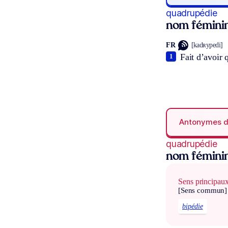
quadrupédie
nom fémini
FR
[kadʀypedi]
Fait d’avoir 
1
Antonymes 
quadrupédie
nom fémini
Sens principau
[Sens commun]
bipédie