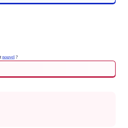
ot
nouvel
?