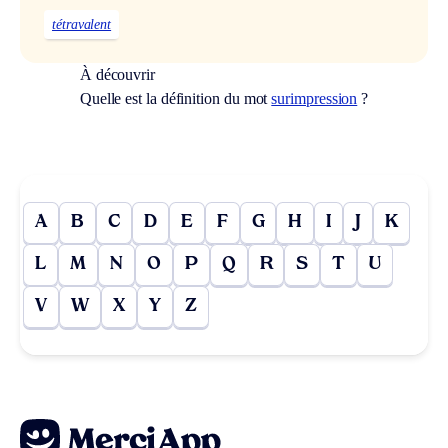
tétravalent
À découvrir
Quelle est la définition du mot
surimpression
?
A
B
C
D
E
F
G
H
I
J
K
L
M
N
O
P
Q
R
S
T
U
V
W
X
Y
Z