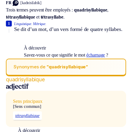
FR
[kadʀisilabik]
Trois termes peuvent être employés :
quadrisyllabique
,
tétrasyllabique
et
tétrasyllabe
.
1
Linguistique.
Métrique.
Se dit d’un mot, d’un vers formé de quatre syllabes.
À découvrir
Savez-vous ce que signifie le mot
écharnage
?
Synonymes de
“quadrisyllabique“
quadrisyllabique
adjectif
Sens principaux
[Sens commun]
tétrasyllabique
À découvrir