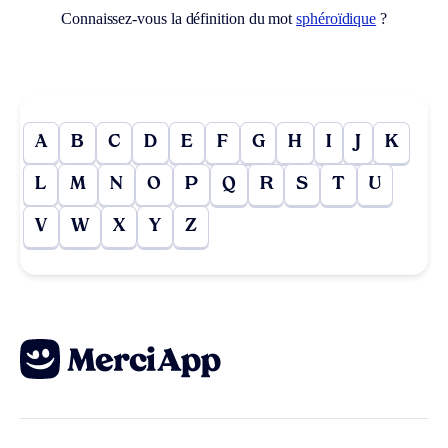
Connaissez-vous la définition du mot
sphéroïdique
?
A
B
C
D
E
F
G
H
I
J
K
L
M
N
O
P
Q
R
S
T
U
V
W
X
Y
Z