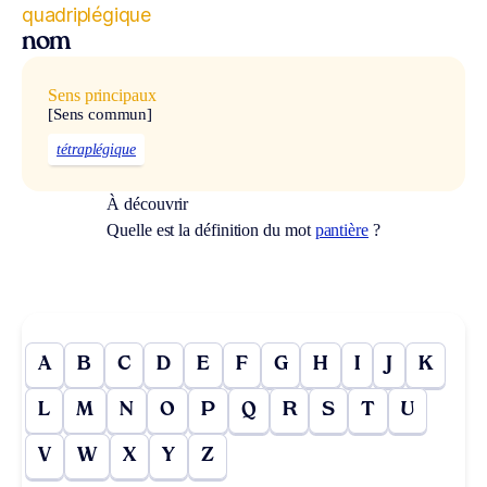
quadriplégique
nom
Sens principaux
[Sens commun]
tétraplégique
À découvrir
Quelle est la définition du mot
pantière
?
A
B
C
D
E
F
G
H
I
J
K
L
M
N
O
P
Q
R
S
T
U
V
W
X
Y
Z