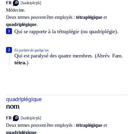
FR
[kadʀipleʒik]
Médecine.
Deux termes peuvent être employés :
tétraplégique
et
quadriplégique
.
Qui se rapporte à la tétraplégie (ou quadriplégie).
1
2
En parlant de quelqu’un.
Qui est paralysé des quatre membres. (
Abrév.
Fam.
tétra.
)
quadriplégique
nom
FR
[kadʀipleʒik]
Deux termes peuvent être employés :
tétra
plégique
et
quadriplégique
.