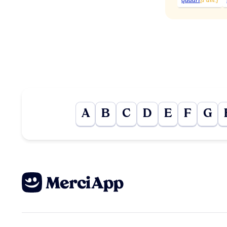
A
B
C
D
E
F
G