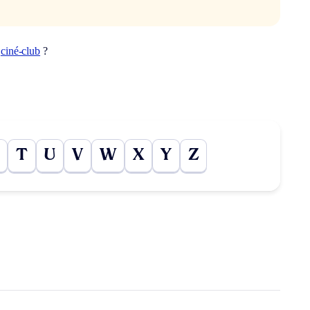
t
ciné-club
?
T
U
V
W
X
Y
Z