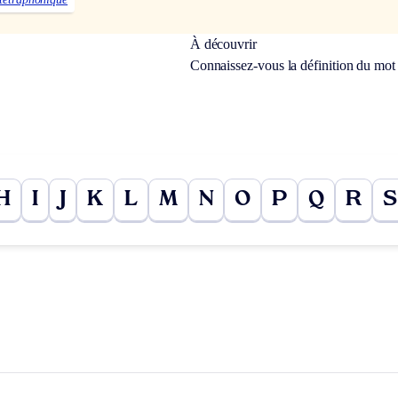
À découvrir
Connaissez-vous la définition du mo
H
I
J
K
L
M
N
O
P
Q
R
S