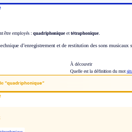
e
t être employés :
quadriphonique
et
tétraphonique
.
technique d’enregistrement et de restitution des sons musicaux 
À découvrir
Quelle est la définition du mot
sit
de
“quadriphonique“
e
x
tétraphonique