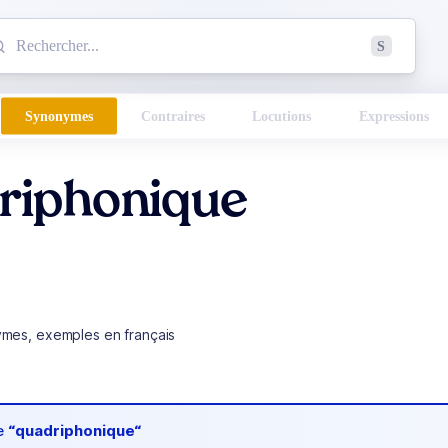
mmencez à chercher un mot dans le dictionnaire :
S
esults found.
Synonymes
Contraires
Locutions
Expressions
riphonique
ymes, exemples en français
de
“quadriphonique“