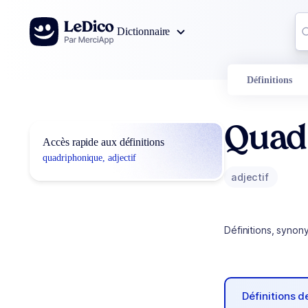
Aller au contenu
Co
Dictionnaire
0
r
Définitions
Quad
Accès rapide aux définitions
quadriphonique, adjectif
adjectif
Définitions, synon
Définitions 