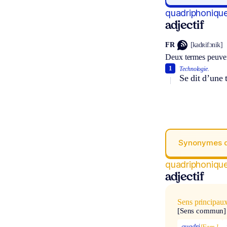
quadriphoniqu
adjectif
FR
[kadʀifɔnik]
Deux termes peuven
1
Technologie.
Se dit d’une 
Synonymes 
quadriphoniqu
adjectif
Sens principau
[Sens commun]
quadri
[Fam.]