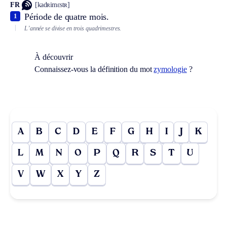
FR
[kadʀimɛstʀ]
Période de quatre mois.
1
L’année se divise en trois quadrimestres.
À découvrir
Connaissez-vous la définition du mot
zymologie
?
A
B
C
D
E
F
G
H
I
J
K
L
M
N
O
P
Q
R
S
T
U
V
W
X
Y
Z