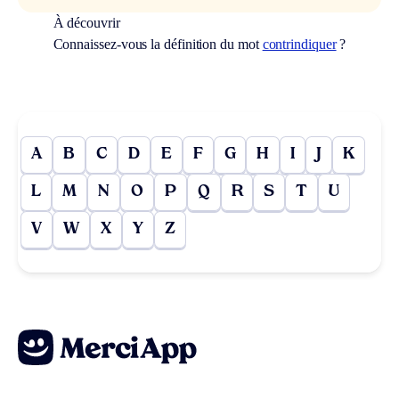
À découvrir
Connaissez-vous la définition du mot
contrindiquer
?
A
B
C
D
E
F
G
H
I
J
K
L
M
N
O
P
Q
R
S
T
U
V
W
X
Y
Z