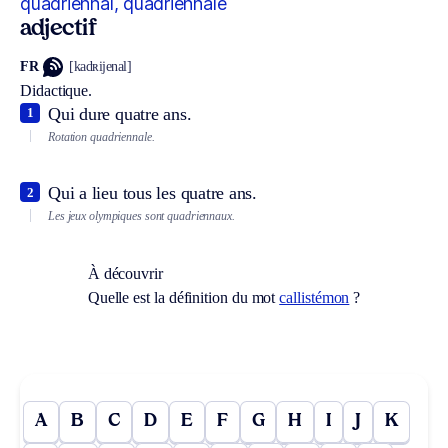
quadriennal, quadriennale
adjectif
FR
[kadʀijenal]
Didactique.
Qui dure quatre ans.
1
Rotation quadriennale.
Qui a lieu tous les quatre ans.
2
Les jeux olympiques sont quadriennaux.
À découvrir
Quelle est la définition du mot
callistémon
?
A
B
C
D
E
F
G
H
I
J
K