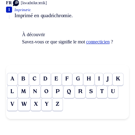
FR
[kwadʀikʀɔmik]
1
Imprimerie.
Imprimé en quadrichromie.
À découvrir
Savez-vous ce que signifie le mot
connecticien
?
A
B
C
D
E
F
G
H
I
J
K
L
M
N
O
P
Q
R
S
T
U
V
W
X
Y
Z