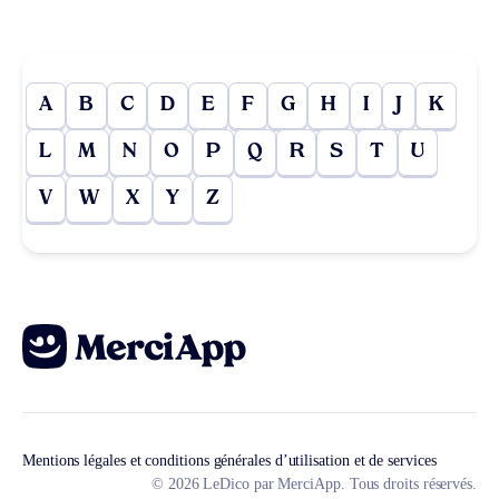
A
B
C
D
E
F
G
H
I
J
K
L
M
N
O
P
Q
R
S
T
U
V
W
X
Y
Z
Mentions légales et conditions générales d’utilisation et de services
© 2026 LeDico par MerciApp. Tous droits réservés.