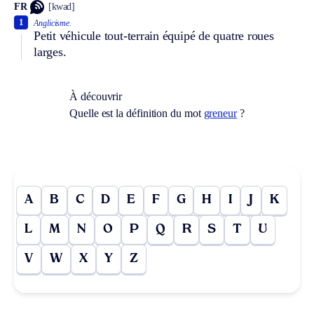
FR
[kwad]
1
Anglicisme.
Petit véhicule tout-terrain équipé de quatre roues
larges.
À découvrir
Quelle est la définition du mot
greneur
?
A
B
C
D
E
F
G
H
I
J
K
L
M
N
O
P
Q
R
S
T
U
V
W
X
Y
Z