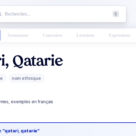
mmencez à chercher un mot dans le dictionnaire :
S
esults found.
Synonymes
Contraires
Locutions
Expressions
i, Qatarie
ue
nom ethnique
ymes, exemples en français
de
“qatari, qatarie“