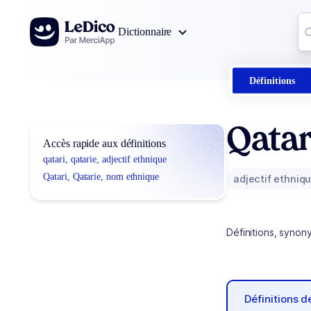
Aller au contenu
Co
Dictionnaire
0
r
Définitions
Qatar
Accès rapide aux définitions
qatari, qatarie, adjectif ethnique
Qatari, Qatarie, nom ethnique
adjectif ethniq
Définitions, synon
Définitions 