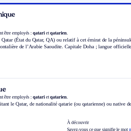
hnique
t être employés :
qatari
et
qatarien
.
 Qatar (État du Qatar, QA) ou relatif à cet émirat de la péninsul
rontalière de l’Arabie Saoudite. Capitale Doha ; langue officiell
ue
t être employés :
qatari
et
qatarien
.
tant le Qatar, de nationalité qatarie (ou qatarienne) ou native de
À découvrir
Savez-vous ce que signifie le mot