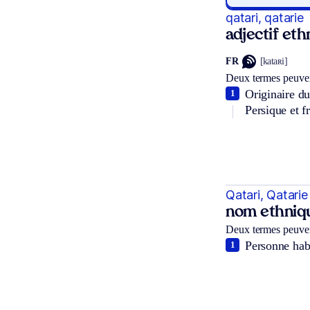
qatari, qatarie
adjectif et
FR
[kataʀi]
Deux termes peuven
Originaire du
1
Persique et f
Qatari, Qatarie
nom ethniq
Deux termes peuven
Personne habi
1