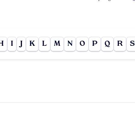
H
I
J
K
L
M
N
O
P
Q
R
S