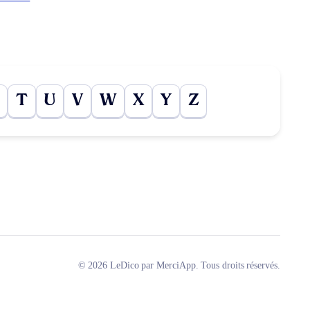
T
U
V
W
X
Y
Z
© 2026 LeDico par MerciApp. Tous droits réservés.