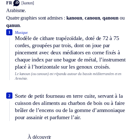
FR
[kanun]
Arabisme.
Quatre graphies sont admises :
kanoun
,
canoun
,
qanoun
ou
qanun
.
1
Musique.
Modèle de cithare trapézoïdale, doté de 72 à 75
cordes, groupées par trois, dont on joue par
pincement avec deux médiators en corne fixés à
chaque index par une bague de métal, l’instrument
placé à l’horizontale sur les genoux croisés.
Le kanoun (ou canoun) est répandu autour du bassin méditerranéen et en
Arménie.
Sorte de petit fourneau en terre cuite, servant à la
2
cuisson des aliments au charbon de bois ou à faire
brûler de l’encens ou de la gomme d’ammoniaque
pour assainir et parfumer l’air.
À découvrir