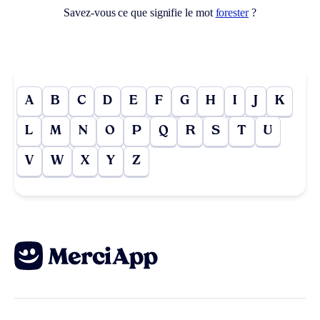
Savez-vous ce que signifie le mot
forester
?
A
B
C
D
E
F
G
H
I
J
K
L
M
N
O
P
Q
R
S
T
U
V
W
X
Y
Z