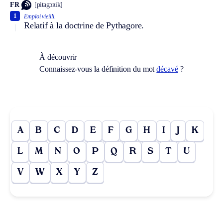
FR
[pitagɔʀik]
1
Emploi vieilli.
Relatif à la doctrine de Pythagore.
À découvrir
Connaissez-vous la définition du mot
décavé
?
A
B
C
D
E
F
G
H
I
J
K
L
M
N
O
P
Q
R
S
T
U
V
W
X
Y
Z